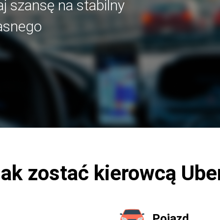
j szansę na stabilny
asnego
ak zostać kierowcą Ube
Pojazd