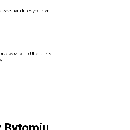
 własnym lub wynajętym
a przewóz osób Uber przed
y.
w Bytomiu