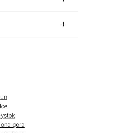
+
run
lce
łystok
lona-gora