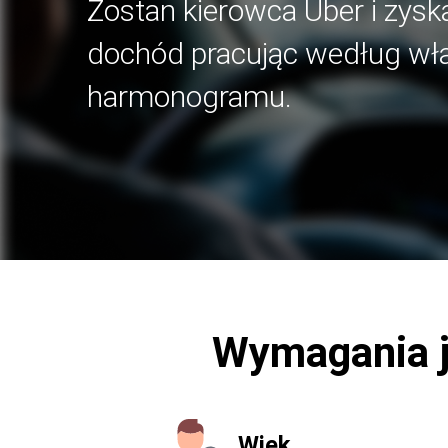
Zostan kierowca Uber i zyska
dochód pracując według wł
harmonogramu.
Wymagania j
Wiek