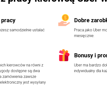
 pracy
Dobre zarob
żesz samodzielnie ustalać
Praca jako Uber m
miesięcznie.
Bonusy i pr
oich kierowców na równi z
Uber ma bardzo dob
 wygody dostępne są dwa
indywidualny dla k
za zamówienia zawsze
 elektroniczny jest wysyłany