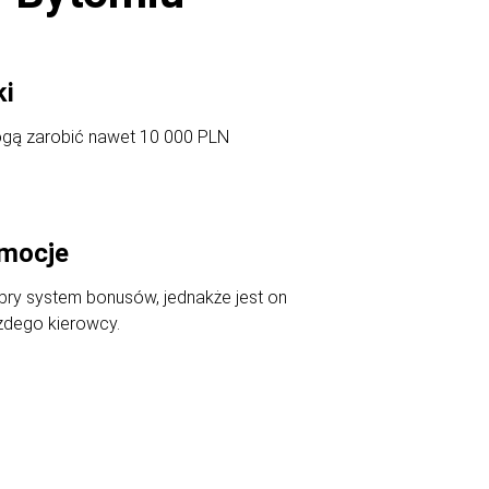
ki
ogą zarobić nawet 10 000 PLN
omocje
ry system bonusów, jednakże jest on
ażdego kierowcy.