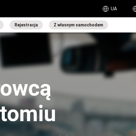
UA
Rejestracja
Z własnym samochodem
rowcą
ytomiu