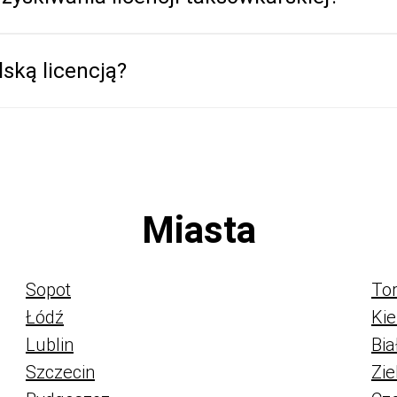
lską licencją?
Miasta
Sopot
To
Łódź
Kie
Lublin
Bia
Szczecin
Zie