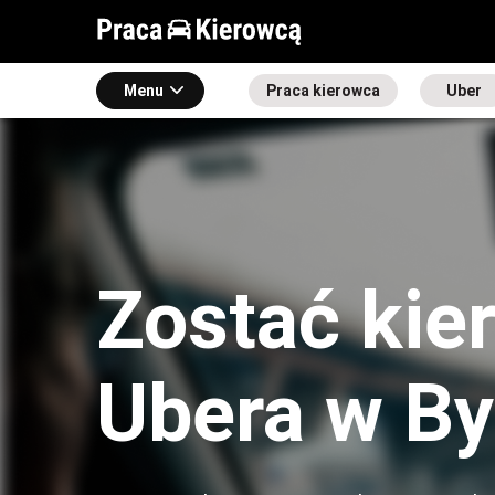
Menu
Praca kierowca
Uber
Zostać kie
Ubera w B